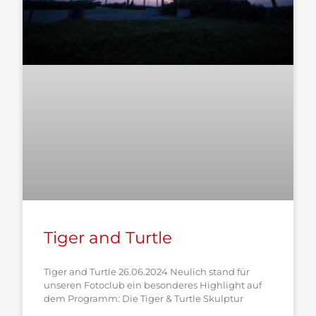
Tiger and Turtle
Tiger and Turtle 26.06.2024 Neulich stand für
unseren Fotoclub ein besonderes Highlight auf
dem Programm: Die Tiger & Turtle Skulptur